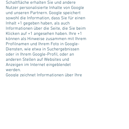
Schaltfläche erhalten Sie und andere
Nutzer personalisierte Inhalte von Google
und unseren Partnern. Google speichert
sowohl die Information, dass Sie für einen
Inhalt +1 gegeben haben, als auch
Informationen über die Seite, die Sie beim
Klicken auf +1 angesehen haben. Ihre +1
können als Hinweise zusammen mit Ihrem
Profilnamen und Ihrem Foto in Google-
Diensten, wie etwa in Suchergebnissen
oder in Ihrem Google-Profil, oder an
anderen Stellen auf Websites und
Anzeigen im Internet eingeblendet
werden.
Google zeichnet Informationen über Ihre
+1-Aktivitäten auf, um die Google-Dienste
für Sie und andere zu verbessern. Um die
Google +1-Schaltfläche verwenden zu
können, benötigen Sie ein weltweit
sichtbares, öffentliches Google-Profil, das
zumindest den für das Profil gewählten
Namen enthalten muss. Dieser Name wird
in allen Google-Diensten verwendet. In
manchen Fällen kann dieser Name auch
einen anderen Namen ersetzen, den Sie